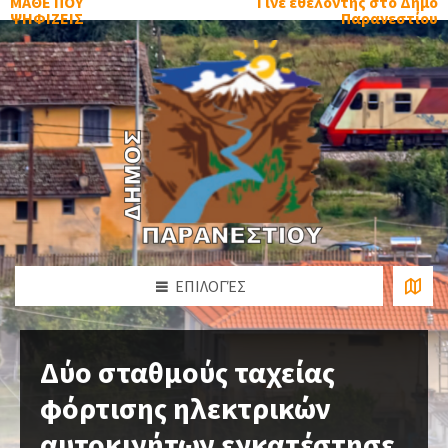
ΜΑΘΕ ΠΟΥ
Γίνε εθελοντής στο Δήμο
ΨΗΦΙΖΕΙΣ
Παρανεστίου
ΕΠΙΛΟΓΈΣ
Δύο σταθμούς ταχείας
φόρτισης ηλεκτρικών
αυτοκινήτων εγκατέστησε