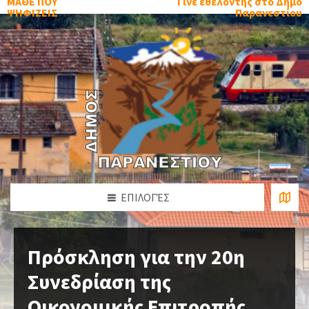
ΜΑΘΕ ΠΟΥ
Γίνε εθελοντής στο Δήμο
ΨΗΦΙΖΕΙΣ
Παρανεστίου
ΕΠΙΛΟΓΈΣ
Πρόσκληση για την 20η
Συνεδρίαση της
Οικονομικής Επιτροπής